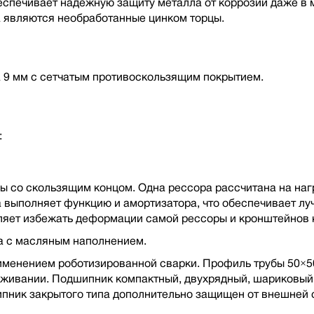
беспечивает надежную защиту металла от коррозии даже в 
а являются необработанные цинком торцы.
 9 мм с сетчатым противоскользящим покрытием.
:
 со скользящим концом. Одна рессора рассчитана на нагр
ра выполняет функцию и амортизатора, что обеспечивает л
яет избежать деформации самой рессоры и кронштейнов к
а с масляным наполнением.
рименением роботизированной сварки. Профиль трубы 50×50
луживании. Подшипник компактный, двухрядный, шариковы
пник закрытого типа дополнительно защищен от внешней 