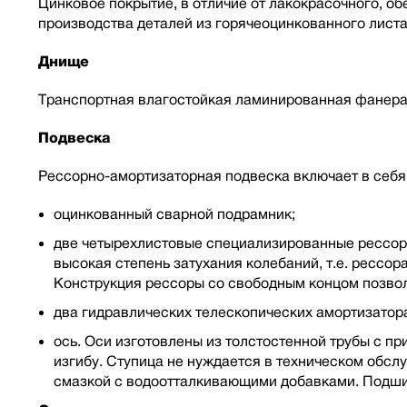
Цинковое покрытие, в отличие от лакокрасочного, о
производства деталей из горячеоцинкованного лист
Днище
Транспортная влагостойкая ламинированная фанера
Подвеска
Рессорно-амортизаторная подвеска включает в себя
оцинкованный сварной подрамник;
две четырехлистовые специализированные рессоры
высокая степень затухания колебаний, т.е. рессо
Конструкция рессоры со свободным концом позвол
два гидравлических телескопических амортизатор
ось. Оси изготовлены из толстостенной трубы с п
изгибу. Ступица не нуждается в техническом обс
смазкой с водоотталкивающими добавками. Подши