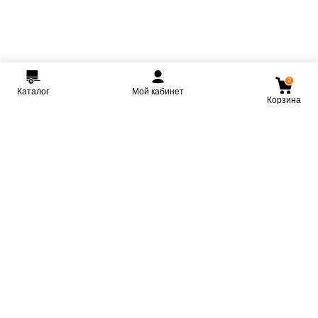
0
Каталог
Мой кабинет
Корзина
Мы ВКонтакте
Мы на Youtube
Мы в Telegram
КРМЗ
Крепкие прицепы