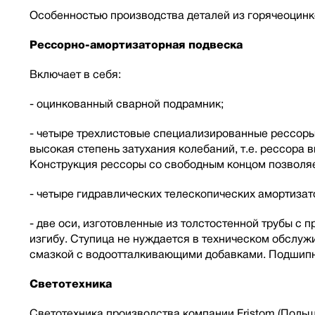
Особенностью производства деталей из горячеоцинк
Рессорно-амортизаторная подвеска
Включает в себя:
- оцинкованный сварной подрамник;
- четыре трехлистовые специализированные рессоры 
высокая степень затухания колебаний, т.е. рессора
Конструкция рессоры со свободным концом позволяе
- четыре гидравлических телескопических амортиза
- две оси, изготовленные из толстостенной трубы с
изгибу. Ступица не нуждается в техническом обслу
смазкой с водоотталкивающими добавками. Подшипн
Светотехника
Светотехника производства компании Fristom (Польш