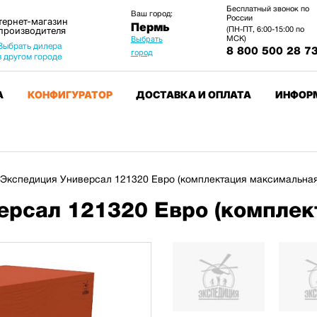
Бесплатный звонок по
Ваш город:
России
тернет-магазин
Пермь
 производителя
(ПН-ПТ, 6:00-15:00 по
МСК)
Выбрать
Выбрать дилера
8 800 500 28 7
город
в другом городе
А
КОНФИГУРАТОР
ДОСТАВКА И ОПЛАТА
ИНФОР
Экспедиция Универсал 121320 Евро (комплектация максимальная
ерсал 121320 Евро (комплек