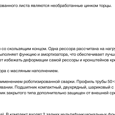
ованного листа являются необработанные цинком торцы.
со скользящим концом. Одна рессора рассчитана на нагру
 выполняет функцию и амортизатора, что обеспечивает луч
т избежать деформации самой рессоры и кронштейнов кре
тора с масляным наполнением.
 применением роботизированной сварки. Профиль трубы 50×
живании. Подшипник компактный, двухрядный, шариковый 
ик закрытого типа дополнительно защищен от внешней ср
а). В комплект входят 2 задних мультифункциональных фо