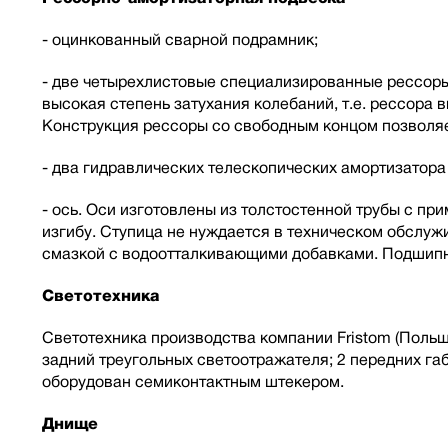
- оцинкованный сварной подрамник;
- две четырехлистовые специализированные рессоры 
высокая степень затухания колебаний, т.е. рессора
Конструкция рессоры со свободным концом позволяе
- два гидравлических телескопических амортизатор
- ось. Оси изготовлены из толстостенной трубы с п
изгибу. Ступица не нуждается в техническом обслу
смазкой с водоотталкивающими добавками. Подшипн
Светотехника
Светотехника производства компании Fristom (Польша
задний треугольных светоотражателя; 2 передних г
оборудован семиконтактным штекером.
Днище