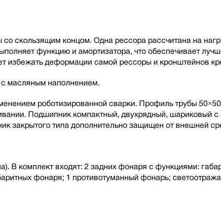
со скользящим концом. Одна рессора рассчитана на нагру
 выполняет функцию и амортизатора, что обеспечивает луч
т избежать деформации самой рессоры и кронштейнов кре
а с масляным наполнением.
рименением роботизированной сварки. Профиль трубы 50×50
живании. Подшипник компактный, двухрядный, шариковый 
ик закрытого типа дополнительно защищен от внешней ср
). В комплект входят: 2 задних фонаря с функциями: габар
абаритных фонаря; 1 противотуманный фонарь; светоотраж