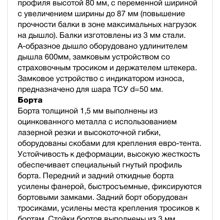
профиля высотой 80 мм, с переменной шириной
с увеличением ширины до 87 мм (повышение
прочности балки в зоне максимальных нагрузок
на дышло). Балки изготовлены из 3 мм стали.
А-образное дышло оборудовано удлинителем
дышла 600мм, замковым устройством со
страховочным тросиком и держателем штекера.
Замковое устройство с индикатором износа,
предназначено для шара ТСУ d=50 мм.
Борта
Борта толщиной 1,5 мм выполнены из
оцинкованного металла с использованием
лазерной резки и высокоточной гибки,
оборудованы скобами для крепления евро-тента.
Устойчивость к деформации, высокую жесткость
обеспечивает специальный гнутый профиль
борта. Передний и задний откидные борта
усилены фанерой, быстросъемные, фиксируются
бортовыми замками. Задний борт оборудован
тросиками, усилены места крепления тросиков к
бортам. Стойки бортов выполнены из 3 мм