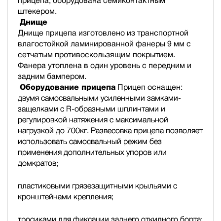
прицепа, оборудована семиконтактным
штекером.
Днище
Днище прицепа изготовлено из транспортной
влагостойкой ламинированной фанеры 9 мм с
сетчатым противоскользящим покрытием.
Фанера утоплена в один уровень с передним и
задним бампером.
Оборудование прицепа
Прицеп оснащен:
двумя самосвальными усиленными замками-
защелками с R-образными шплинтами и
регулировкой натяжения с максимальной
нагрузкой до 700кг. Развесовка прицепа позволяет
использовать самосвальный режим без
применения дополнительных упоров или
домкратов;
пластиковыми грязезащитными крыльями с
кронштейнами крепления;
тросиками для фиксации заднего откидного борта;