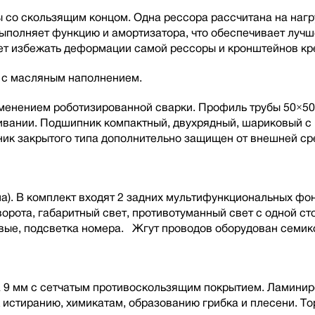
со скользящим концом. Одна рессора рассчитана на нагру
 выполняет функцию и амортизатора, что обеспечивает луч
т избежать деформации самой рессоры и кронштейнов кре
а с масляным наполнением.
рименением роботизированной сварки. Профиль трубы 50×50
живании. Подшипник компактный, двухрядный, шариковый 
ик закрытого типа дополнительно защищен от внешней ср
а). В комплект входят 2 задних мультифункциональных фо
орота, габаритный свет, противотуманный свет с одной ст
вые, подсветка номера. Жгут проводов оборудован семик
 9 мм с сетчатым противоскользящим покрытием. Ламинир
к истиранию, химикатам, образованию грибка и плесени. 