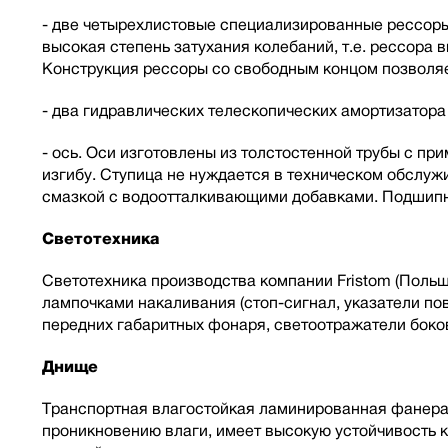
- две четырехлистовые специализированные рессоры 
высокая степень затухания колебаний, т.е. рессора
Конструкция рессоры со свободным концом позволяе
- два гидравлических телескопических амортизатор
- ось. Оси изготовлены из толстостенной трубы с п
изгибу. Ступица не нуждается в техническом обслу
смазкой с водоотталкивающими добавками. Подшипн
Светотехника
Светотехника производства компании Fristom (Польш
лампочками накаливания (стоп-сигнал, указатели пов
передних габаритных фонаря, светоотражатели боко
Днище
Транспортная влагостойкая ламинированная фанера
проникновению влаги, имеет высокую устойчивость 