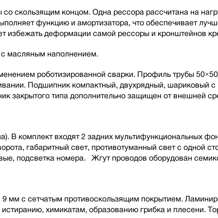
со скользящим концом. Одна рессора рассчитана на нагру
 выполняет функцию и амортизатора, что обеспечивает луч
т избежать деформации самой рессоры и кронштейнов кре
а с масляным наполнением.
рименением роботизированной сварки. Профиль трубы 50×50
живании. Подшипник компактный, двухрядный, шариковый 
ик закрытого типа дополнительно защищен от внешней ср
а). В комплект входят 2 задних мультифункциональных фо
орота, габаритный свет, противотуманный свет с одной ст
вые, подсветка номера. Жгут проводов оборудован семик
 9 мм с сетчатым противоскользящим покрытием. Ламинир
к истиранию, химикатам, образованию грибка и плесени. 