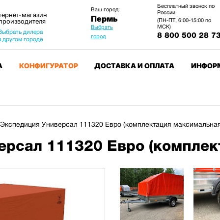
Бесплатный звонок по
Ваш город:
России
тернет-магазин
Пермь
 производителя
(ПН-ПТ, 6:00-15:00 по
МСК)
Выбрать
Выбрать дилера
8 800 500 28 7
город
в другом городе
А
КОНФИГУРАТОР
ДОСТАВКА И ОПЛАТА
ИНФОР
Экспедиция Универсал 111320 Евро (комплектация максимальная
ерсал 111320 Евро (комплек