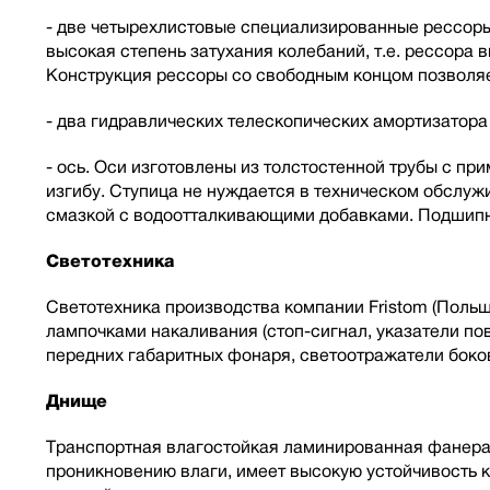
- две четырехлистовые специализированные рессоры 
высокая степень затухания колебаний, т.е. рессора
Конструкция рессоры со свободным концом позволяе
- два гидравлических телескопических амортизатор
- ось. Оси изготовлены из толстостенной трубы с п
изгибу. Ступица не нуждается в техническом обслу
смазкой с водоотталкивающими добавками. Подшипн
Светотехника
Светотехника производства компании Fristom (Польш
лампочками накаливания (стоп-сигнал, указатели пов
передних габаритных фонаря, светоотражатели боко
Днище
Транспортная влагостойкая ламинированная фанера
проникновению влаги, имеет высокую устойчивость 