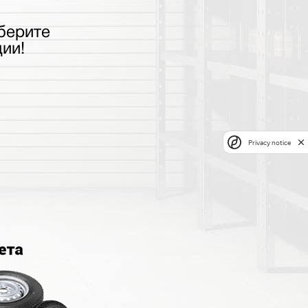
берите
ии!
Privacy notice