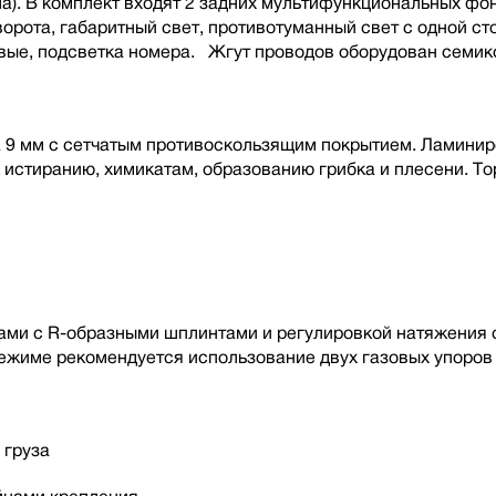
а). В комплект входят 2 задних мультифункциональных фо
орота, габаритный свет, противотуманный свет с одной ст
вые, подсветка номера. Жгут проводов оборудован семик
 9 мм с сетчатым противоскользящим покрытием. Ламинир
к истиранию, химикатам, образованию грибка и плесени. 
и с R-образными шплинтами и регулировкой натяжения с 
жиме рекомендуется использование двух газовых упоров 
 груза