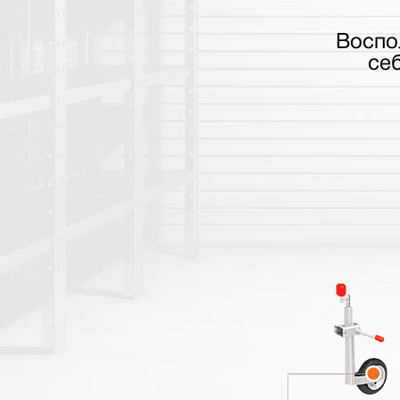
Воспо
се