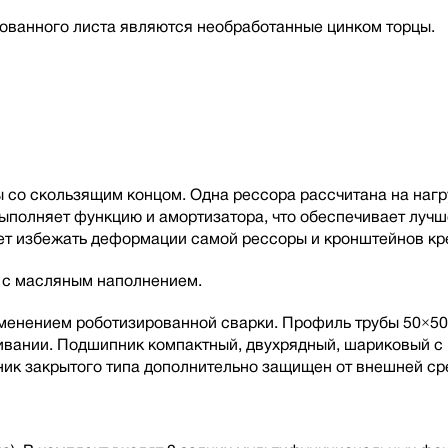
ованного листа являются необработанные цинком торцы.
со скользящим концом. Одна рессора рассчитана на нагру
 выполняет функцию и амортизатора, что обеспечивает луч
т избежать деформации самой рессоры и кронштейнов кре
а с масляным наполнением.
рименением роботизированной сварки. Профиль трубы 50×50
живании. Подшипник компактный, двухрядный, шариковый 
ик закрытого типа дополнительно защищен от внешней ср