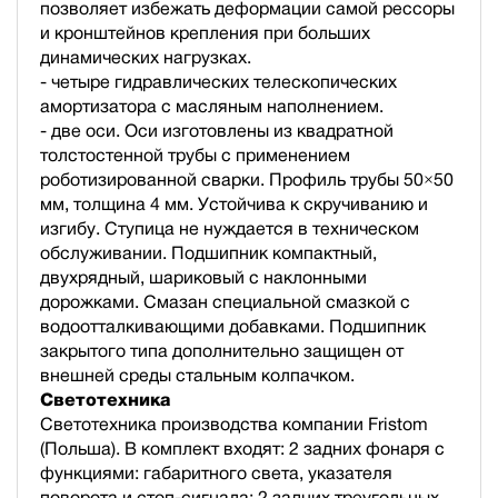
позволяет избежать деформации самой рессоры
и кронштейнов крепления при больших
динамических нагрузках.
- четыре гидравлических телескопических
амортизатора с масляным наполнением.
- две оси. Оси изготовлены из квадратной
толстостенной трубы с применением
роботизированной сварки. Профиль трубы 50×50
мм, толщина 4 мм. Устойчива к скручиванию и
изгибу. Ступица не нуждается в техническом
обслуживании. Подшипник компактный,
двухрядный, шариковый с наклонными
дорожками. Смазан специальной смазкой с
водоотталкивающими добавками. Подшипник
закрытого типа дополнительно защищен от
внешней среды стальным колпачком.
Светотехника
Светотехника производства компании Fristom
(Польша). В комплект входят: 2 задних фонаря с
функциями: габаритного света, указателя
поворота и стоп-сигнала; 2 задних треугольных