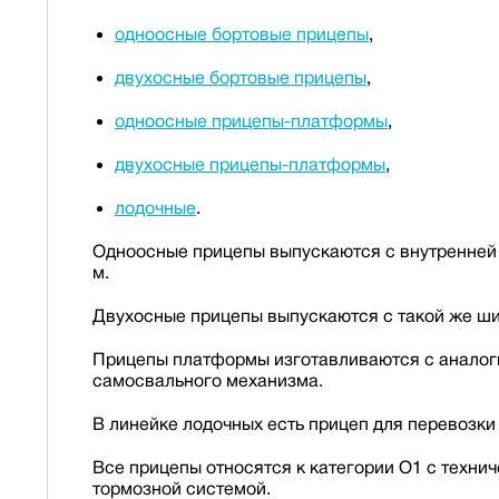
одноосные бортовые прицепы
,
двухосные бортовые прицепы
,
одноосные прицепы-платформы
,
двухосные прицепы-платформы
,
лодочные
.
Одноосные прицепы выпускаются с внутренней шир
м.
Двухосные прицепы выпускаются с такой же шири
Прицепы платформы изготавливаются с аналоги
самосвального механизма.
В линейке лодочных есть прицеп для перевозки л
Все прицепы относятся к категории О1 с техни
тормозной системой.