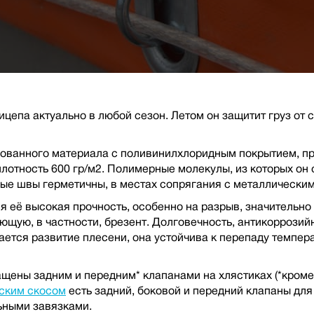
цепа актуально в любой сезон. Летом он защитит груз от со
ованного материала с поливинилхлоридным покрытием, пр
отность 600 гр/м2. Полимерные молекулы, из которых он с
ые швы герметичны, в местах сопрягания с металлическим
я её высокая прочность, особенно на разрыв, значитель
ющую, в частности, брезент. Долговечность, антикоррози
ается развитие плесени, она устойчива к перепаду температ
щены задним и передним* клапанами на хлястиках (*кром
ским скосом
есть задний, боковой и передний клапаны для 
ьными завязками.