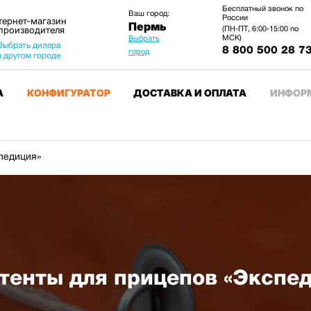
Бесплатный звонок по
Ваш город:
России
тернет-магазин
Пермь
 производителя
(ПН-ПТ, 6:00-15:00 по
МСК)
Выбрать
Выбрать дилера
8 800 500 28 7
город
в другом городе
А
КОНФИГУРАТОР
ДОСТАВКА И ОПЛАТА
ИНФОР
педиция»
тенты для прицепов «Экспе