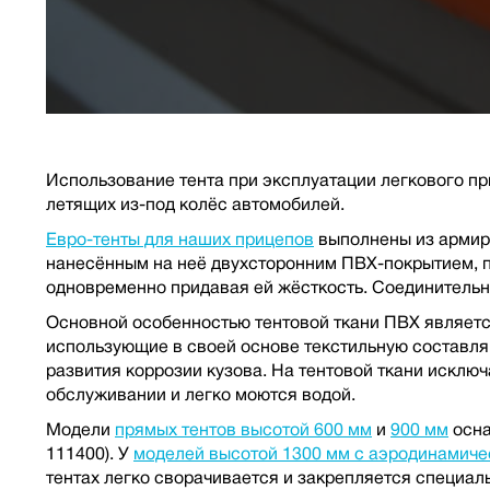
Использование тента при эксплуатации легкового при
летящих из-под колёс автомобилей.
Евро-тенты для наших прицепов
выполнены из армир
нанесённым на неё двухсторонним ПВХ-покрытием, пл
одновременно придавая ей жёсткость. Соединительн
Основной особенностью тентовой ткани ПВХ являетс
использующие в своей основе текстильную составля
развития коррозии кузова. На тентовой ткани исключ
обслуживании и легко моются водой.
Модели
прямых тентов высотой 600 мм
и
900 мм
осна
111400). У
моделей высотой 1300 мм с аэродинамиче
тентах легко сворачивается и закрепляется специал