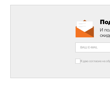
По
И по
скид
Я даю согласие на о