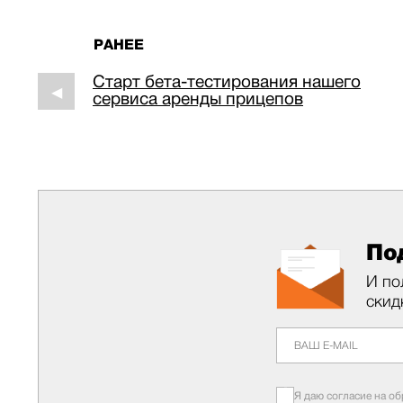
РАНЕЕ
Старт бета-тестирования нашего
◀
сервиса аренды прицепов
По
И по
скид
Я даю согласие на о