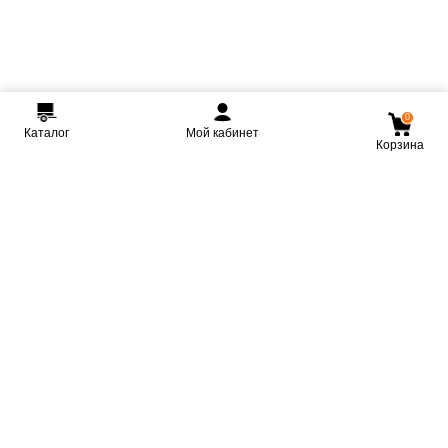
0
Каталог
Мой кабинет
Корзина
Мы ВКонтакте
Мы на Youtube
Мы в Telegram
КРМЗ
Крепкие прицепы